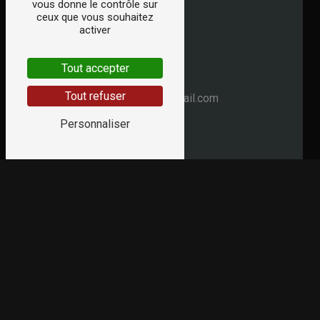
vous donne le contrôle sur
ceux que vous souhaitez
activer
Tout accepter
E-mail
Tout refuser
ifc83contact@gmail.com
Personnaliser
Horaires
Du mardi au vendredi
15h - 19h