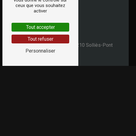
vous donne le contrôle sur
ceux que vous souhaitez
activer
Tout accepter
Adresse
Tout refuser
2 Rue de la République
83210 Solliès-Pont
Personnaliser
Téléphone
04 94 28 67 94